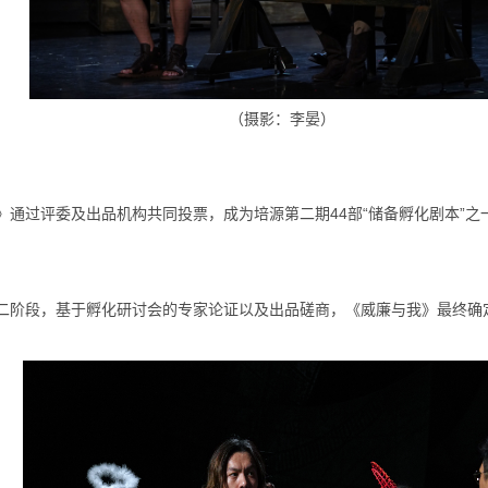
（摄影：李晏）
》通过
评委及出品机构共同投票，成为培源第二期
44
部“储备孵化剧本”之
二阶段，基于孵化研讨会的专家论证以及出品磋商，《威廉与我》最终确