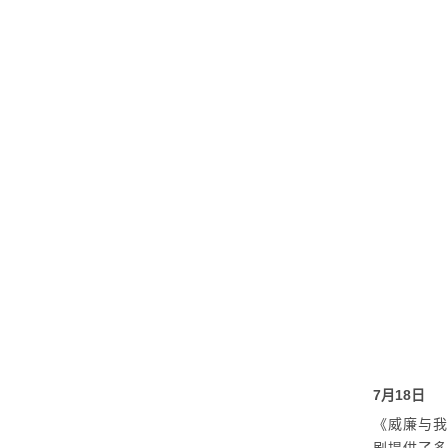
7
月
18
日
《威廉与我