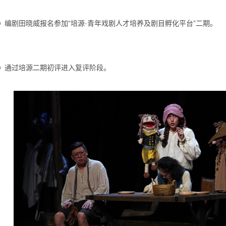
》编剧
田晓威
报名参加“培源·青年戏剧人才培养及剧目孵化平台”
二
期。
》通过培源
二
期初评进入复评阶段
。