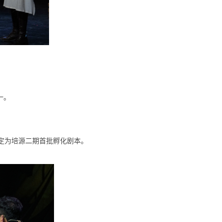
一
。
定为培源二期首批孵化剧本。