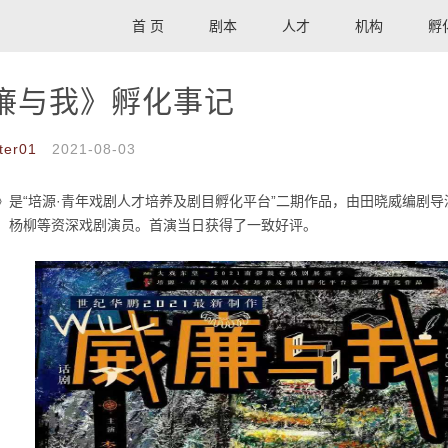
首 页
剧本
人才
机构
孵
廉与我》孵化事记
ter01
2021-08-03
》是“培源·青年戏剧人才培养及剧目孵化平台”二期作品，由田晓威编剧
、杨柳等资深戏剧演员。首演当日获得了一致好评。