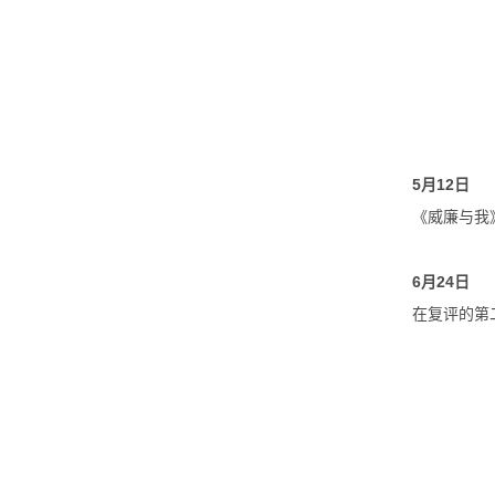
5
月
12
日
《
威廉与我
6
月
24
日
在复评的第