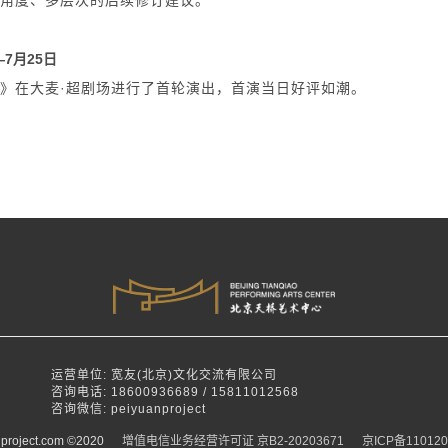
多角度、多层次的后续修订建议。
—7月25日
》在大麦·超剧场进行了首轮演出，
首演当日好评如潮。
运营单位: 宽友(北京)文化交流有限公司
咨询电话: 18600936689 / 15811012568
咨询微信: peiyuanproject
project.com ©2020
增值电信业务经营许可证 京B2-20203671
京ICP备110120